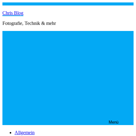
Zum
Inhalt
Chris Blog
springen
Fotografie, Technik & mehr
Menü
Allgemein